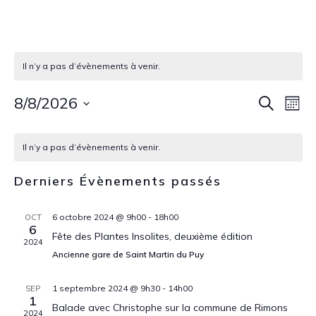
Il n’y a pas d’évènements à venir.
Rech
Nav
8/8/2026
Recherche
Mois
de
Sélectionnez
et
Calendrier
une
vu
Il n’y a pas d’évènements à venir.
navig
date.
de
Év
Derniers Évènements passés
de
Évènements
vues
6 octobre 2024 @ 9h00
-
18h00
OCT
6
Fête des Plantes Insolites, deuxième édition
Évèn
2024
Ancienne gare de Saint Martin du Puy
1 septembre 2024 @ 9h30
-
14h00
SEP
1
Balade avec Christophe sur la commune de Rimons
2024