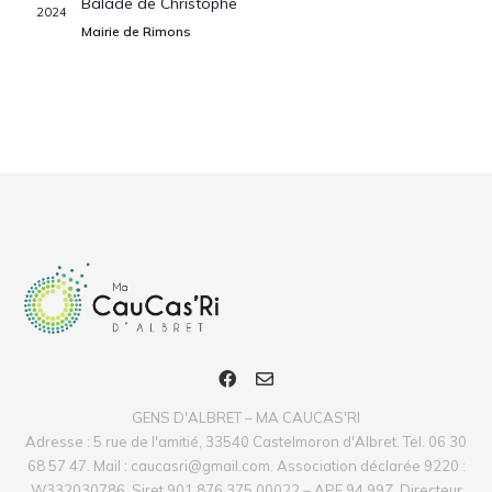
Balade de Christophe
Évèn
2024
Mairie de Rimons
GENS D'ALBRET – MA CAUCAS'RI
Adresse : 5 rue de l'amitié, 33540 Castelmoron d'Albret. Tel. 06 30
68 57 47. Mail : caucasri@gmail.com. Association déclarée 9220 :
W332030786. Siret 901 876 375 00022 – APE 94.99Z. Directeur