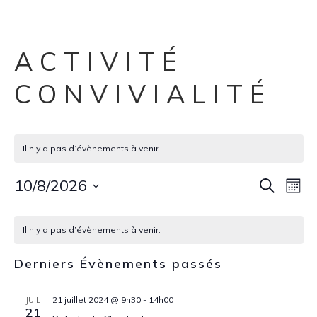
ACTIVITÉ
CONVIVIALITÉ
Il n’y a pas d’évènements à venir.
Rech
Nav
10/8/2026
Recherche
Mois
de
Sélectionnez
et
Calendrier
une
vu
Il n’y a pas d’évènements à venir.
navig
date.
de
Év
Derniers Évènements passés
de
Évènements
vues
21 juillet 2024 @ 9h30
-
14h00
JUIL
21