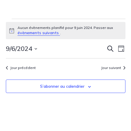
ÉVÈNEMENTS
Aucun évènements planifié pour 9 juin 2024. Passer aux
Notice
évènements suivants
.
FOR
Rech
Nav
9/6/2024
Recherche
9
Jour
de
Sélectionnez
et
une
JUIN
vu
Jour précédent
Jour suivant
navig
date.
Év
2024
de
S’abonner au calendrier
vues
Évèn