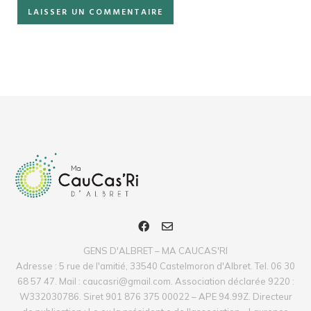
GENS D'ALBRET – MA CAUCAS'RI
Adresse : 5 rue de l'amitié, 33540 Castelmoron d'Albret. Tel. 06 30
68 57 47. Mail : caucasri@gmail.com. Association déclarée 9220 :
W332030786. Siret 901 876 375 00022 – APE 94.99Z. Directeur